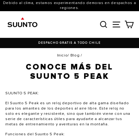
Ir
Debido al clima, estamos experimentando demoras en despachos a
directamente
regiones.
al
contenido
BUSCAR
NAVE
C
DESPACHO GRATIS A TODO CHILE
Inicio
/
Blog
/
CONOCE MÁS DEL
SUUNTO 5 PEAK
SUUNTO 5 PEAK:
El Suunto 5 Peak es un reloj deportivo de alta gama diseñado
para los amantes de los deportes al aire libre. Este reloj no
solo es elegante y resistente, sino que también viene con una
serie de características útiles para ayudarte a alcanzar tus
metas de entrenamiento y aventuras en la montaña.
Funciones del Suunto 5 Peak: