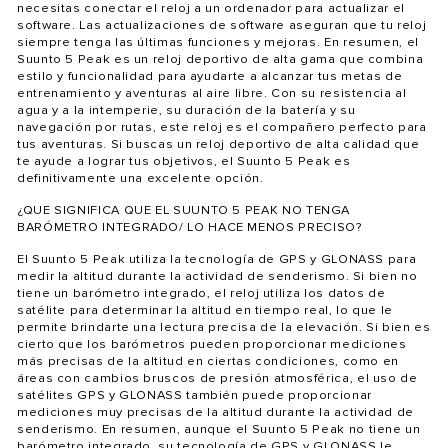
necesitas conectar el reloj a un ordenador para actualizar el
software. Las actualizaciones de software aseguran que tu reloj
siempre tenga las últimas funciones y mejoras. En resumen, el
Suunto 5 Peak es un reloj deportivo de alta gama que combina
estilo y funcionalidad para ayudarte a alcanzar tus metas de
entrenamiento y aventuras al aire libre. Con su resistencia al
agua y a la intemperie, su duración de la batería y su
navegación por rutas, este reloj es el compañero perfecto para
tus aventuras. Si buscas un reloj deportivo de alta calidad que
te ayude a lograr tus objetivos, el Suunto 5 Peak es
definitivamente una excelente opción.
¿QUE SIGNIFICA QUE EL SUUNTO 5 PEAK NO TENGA
BARÓMETRO INTEGRADO/ LO HACE MENOS PRECISO?
El Suunto 5 Peak utiliza la tecnología de GPS y GLONASS para
medir la altitud durante la actividad de senderismo. Si bien no
tiene un barómetro integrado, el reloj utiliza los datos de
satélite para determinar la altitud en tiempo real, lo que le
permite brindarte una lectura precisa de la elevación. Si bien es
cierto que los barómetros pueden proporcionar mediciones
más precisas de la altitud en ciertas condiciones, como en
áreas con cambios bruscos de presión atmosférica, el uso de
satélites GPS y GLONASS también puede proporcionar
mediciones muy precisas de la altitud durante la actividad de
senderismo. En resumen, aunque el Suunto 5 Peak no tiene un
barómetro integrado, su tecnología de GPS y GLONASS le