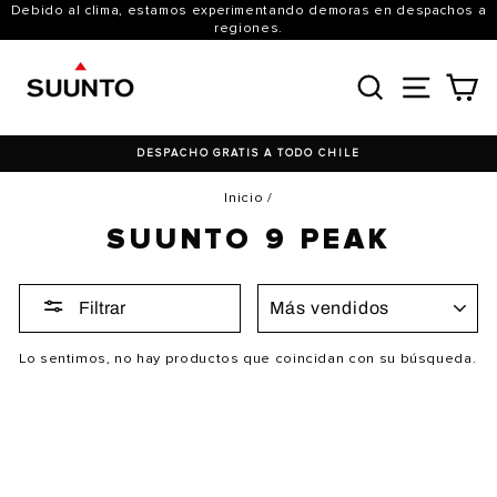
Ir
Debido al clima, estamos experimentando demoras en despachos a
directamente
regiones.
al
contenido
BUSCAR
NAVE
C
DESPACHO GRATIS A TODO CHILE
Inicio
/
SUUNTO 9 PEAK
ORDENAR
Filtrar
Lo sentimos, no hay productos que coincidan con su búsqueda.