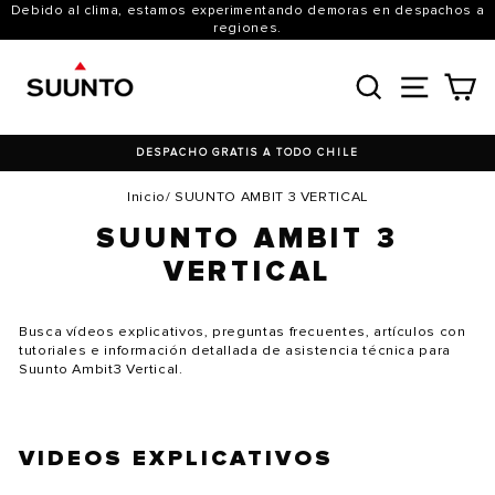
Ir
Debido al clima, estamos experimentando demoras en despachos a
directamente
regiones.
al
contenido
BUSCAR
NAVE
C
DESPACHO GRATIS A TODO CHILE
Inicio
/
SUUNTO AMBIT 3 VERTICAL
SUUNTO AMBIT 3
VERTICAL
Busca vídeos explicativos, preguntas frecuentes, artículos con
tutoriales e información detallada de asistencia técnica para
Suunto Ambit3 Vertical.
VIDEOS EXPLICATIVOS